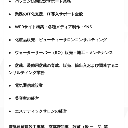
●
パソコン訪問設定サポート業務
●
業務の
IT
化支援、
IT
導入サポート全般
●
WEB
サイト構築・各種メディア制作・
SNS
●
化粧品販売、ビューティーサロンコンサルティング
●
ウォーターサーバー（
RO
）販売・施工・メンテナンス
●
盆栽、装飾用盆栽の育成、販売
、
輸出入および関連するコ
ンサルティング業務
●
電気通信建設業
● 美容室の経営
● エステティックサロンの経営
電気通信建設工事業
京都府知事 許可（般 ー 5）第