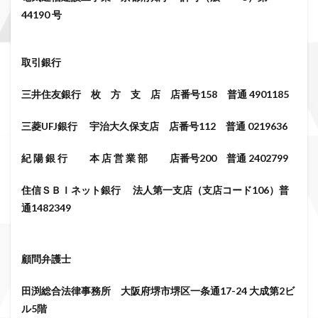
44190 号
取引銀行
三井住友銀行 枚 方 支 店 店番号158 普通 4901185
三菱UFJ銀行 宇治大久保支店 店番号112 普通 0219636
紀 陽 銀 行 本 店 営 業 部 店番号200 普通 2402799
住信ＳＢＩネット銀行 法人第一支店（支店コード106）普
通1482349
顧問弁護士
田渕総合法律事務所 大阪府堺市堺区一条通17-24 大成第2ビ
ル5階